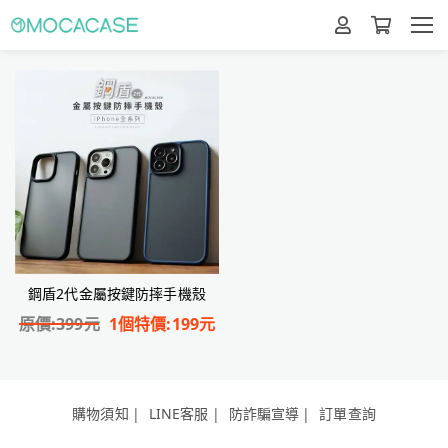
鋼盾2代金屬按鍵防摔手機殼
原價:
399
元
1個特價:
199
元
購物須知
LINE客服
防詐騙宣導
訂單查詢